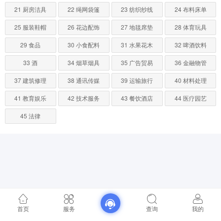
21 厨房洁具
22 绳网袋篷
23 纺织纱线
24 布料床单
25 服装鞋帽
26 花边配饰
27 地毯席垫
28 体育玩具
29 食品
30 小食配料
31 水果花木
32 啤酒饮料
33 酒
34 烟草烟具
35 广告贸易
36 金融物管
37 建筑修理
38 通讯传媒
39 运输旅行
40 材料处理
41 教育娱乐
42 技术服务
43 餐饮酒店
44 医疗园艺
45 法律
首页
服务
查询
我的