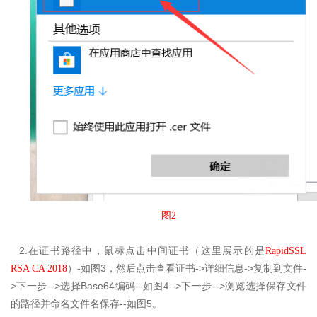
图2
2.
在
证书路径中，鼠标点击中间证书（这里展示的是
RapidSSL
-
3
->
->
-
RSA CA 2018
）
如图
，然后点击查看证书
详细信息
复制到文件
>
-->
Base64
--
-->
-->
下一步
选择
编码
如图4
下一步
浏览选择保存文件
--
5
的路径并命名文件名保存
如图
。