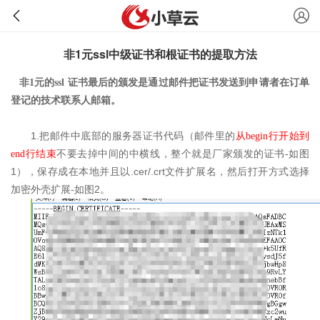
非1元ssl中级证书和根证书的提取方法
非1元的ssl 证书最后的颁发是通过邮件把证书发送到申请者在订单
登记的技术联系人邮箱。
1.
把邮件中底部的服务器证书代码（邮件里的
从
begin行
开始到
-
end行
结束
不要去掉中间的中横线，整个就是厂家颁发的证书
如图
1
.cer/.crt
），保存成在本地并且以
文件扩展名，然后打开方式选择
-
2
加密外壳扩展
如图
。