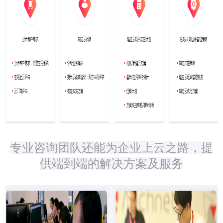
专业咨询团队还能为企业上云之路，提
供端到端的解决方案及服务