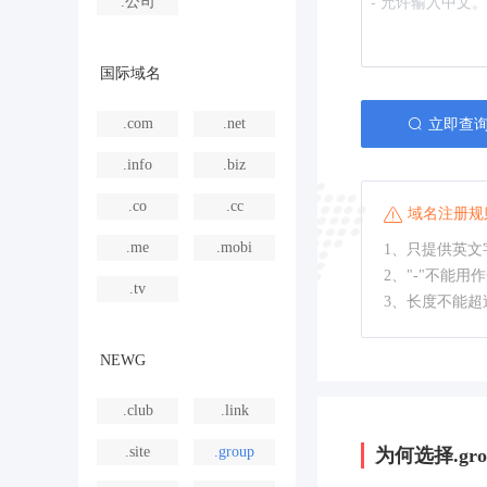
.公司
国际域名
.com
.net
立即查
.info
.biz
.co
.cc
域名注册规
.me
.mobi
1、只提供英文字
2、"-"不能用
.tv
3、长度不能超
NEWG
.club
.link
.site
.group
为何选择.gro