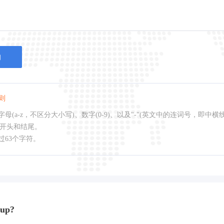
询
则
母(a-z，不区分大小写)、数字(0-9)、以及"-"(英文中的连词号，即中横
作开头和结尾。
过63个字符。
up?